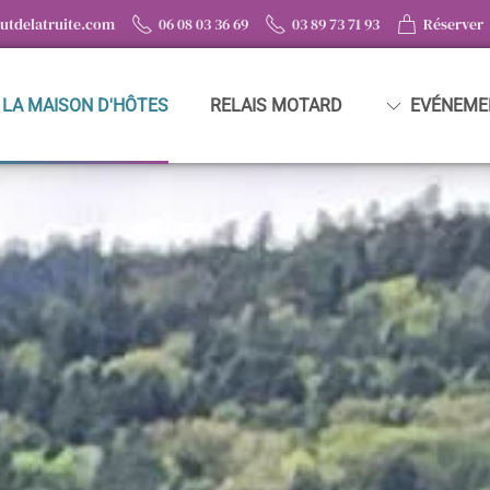
utdelatruite.com
06 08 03 36 69
03 89 73 71 93
Réserver
LA MAISON D'HÔTES
RELAIS MOTARD
EVÉNEME